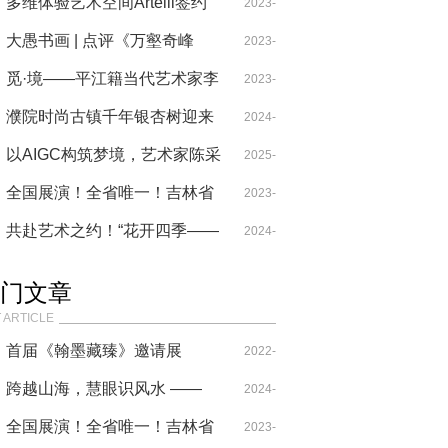
式顺利举行
INFINIMENT COTY PARIS开
多维体验艺术空间Artelli签约
06-13
2023-
拓伦敦市场
艺术新星朱晨维，进军亚洲艺
大愚书画 | 点评《万壑奇峰
12-19
2023-
术市场
图》之中的云水、太极与禅意
觅·境——平江籍当代艺术家李
02-14
2023-
亮东艺术展在京开幕
濮院时尚古镇千年银杏树迎来
05-15
2024-
最美观赏期！随手一拍就是明
以AIGC构筑梦境，艺术家陈采
12-16
2025-
星同款大片
薇互动装置《自由临渊》亮相
全国展演！全省唯一！吉林省
09-30
2023-
美国数字艺术展
这所高校成功入选！
共赴艺术之约！“花开四季——
04-24
2024-
叶泉精品国画展览”开幕
12-09
门文章
 ARTICLE
首届《翰墨藏臻》邀请展
2022-
跨越山海，慧眼识风水 ——
09-21
2024-
三明师叔北京之行传递国学精
全国展演！全省唯一！吉林省
07-18
2023-