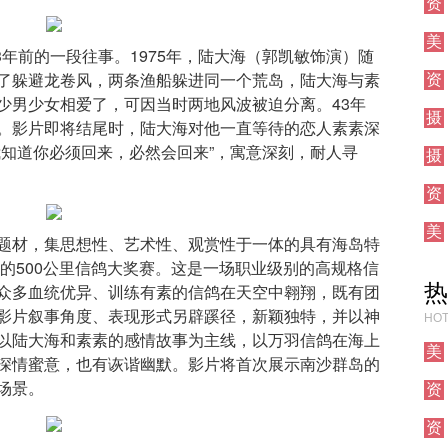
资
讯
美
43年前的一段往事。1975年，陆大海（郭凯敏饰演）随
术
了躲避龙卷风，两条渔船躲进同一个荒岛，陆大海与素
资
讯
少男少女相爱了，可因当时两地风波被迫分离。43年
摄
。影片即将结尾时，陆大海对他一直等待的恋人素素深
影
我知道你必须回来，必然会回来”，寓意深刻，耐人寻
摄
影
资
讯
美
题材，集思想性、艺术性、观赏性于一体的具有海岛特
术
的500公里信鸽大奖赛。这是一场职业级别的高规格信
热
众多血统优异、训练有素的信鸽在天空中翱翔，既有团
影片叙事角度、表现形式另辟蹊径，新颖独特，并以神
HOT
以陆大海和素素的感情故事为主线，以万羽信鸽在海上
美
深情蜜意，也有诙谐幽默。影片将首次展示南沙群岛的
术
场景。
资
讯
资
讯