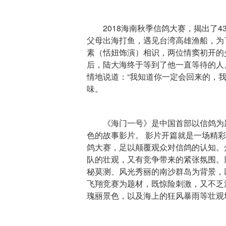
2018海南秋季信鸽大赛，揭出了
父母出海打鱼，遇见台湾高雄渔船，为
素（恬妞饰演）相识，两位情窦初开的
后，陆大海终于等到了他一直等待的人
情地说道：“我知道你一定会回来的，
味。
《海门一号》是中国首部以信鸽为
色的故事影片。 影片开篇就是一场精彩
鸽大赛，足以颠覆观众对信鸽的认知。
队的壮观，又有竞争带来的紧张氛围。
秘莫测、风光秀丽的南沙群岛为背景，
飞翔竞赛为题材，既惊险刺激，又不乏
瑰丽景色，以及海上的狂风暴雨等壮观