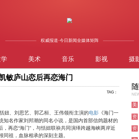
权威报道·今日新闻全媒体矩阵
文学
美术
音乐
影视
摄
郭凯敏庐山恋后再恋海门
随
TAG：
NEW
美
术
、恬妞、刘思艺、郭乙桓、王伟领衔主演的
《海门一
电影
资
统知名作家刘邦潮的同名小说，是国内首部信鸽题材的
讯
”后，再恋“海门”，与恬妞联袂共同演绎跨越海峡两岸近
资
根同祖，血脉相承的深刻主题。
讯