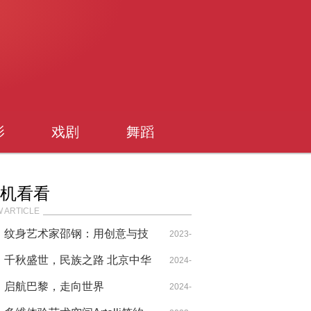
影
戏剧
舞蹈
机看看
 ARTICLE
纹身艺术家邵钢：用创意与技
2023-
艺铸就独特艺术之美
千秋盛世，民族之路 北京中华
08-10
2024-
民族博物院建院30周年庆典仪
启航巴黎，走向世界
09-29
2024-