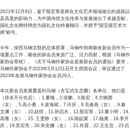
2021年12月8日，鉴于殷宏章老师在文化艺术领域做出的成就以
及高度的影响力，为中国传统文化传承与发展做出了卓越贡献，
国礼文化网特聘您为国礼文化特邀顾问，并授予“国宝级艺术大
师”称号。
今年，按照马钢文联的总体部署，马钢作协将吸收新会员作为一
项重点工作，吸收的新会员来源广泛、活力四射，根据《马钢作
家协会章程》、《关于马钢作家协会发展新会员的通知》要求，
马钢作家协会于2023年5月12日召开主席团会议，审议通过了
2023年发展马钢作家协会会员29人。
本次新会员发展覆盖到马钢（含宝武生态圈）各单位，他们是
（排名不分先后）：1.董臻，2.张鹏，3.陈宏，4.方晓茜
（女），5.高小勇，6.裴海斌，7.许庆，8.毛春燕（女），9.秦
文渊（女），10.赵煜，11.孙启水，12.殷宏章，13.董小明，14.
高雅（女），15. 王雯静（女），16.陈皖冀，17.杨勇，18.李开
庆，19.景宏亮，20.朱安娜（女），21.肖震，22.王生宜，23.吕