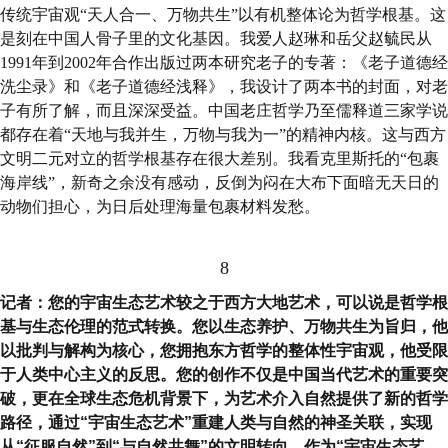
传统宇宙观“天人合一、万物共生”以有机整体论为哲学根基。这
是刻在中国人骨子里的文化基因。我爱人赵琳和岳父赵毓民从
1991年到2002年合作出版过两本研究老子的专著：《老子道德经
洗尘录》和《老子道德经浅释》，我设计了两本书的封面，对老
子有所了解，而且深深受益。中国老庄哲学乃至儒释道三家学说
都存在着“天地与我并生，万物与我为一”的精神内核。这与西方
文明二元对立的哲学根基存在很大差别。我看克里斯托的“包裹
海岸线”，新奇之余没有感动，反倒为闷在大布下面暗无天日的
动物们担心，为日后处理海量包裹材料发愁。
8
记者：您的宇宙生态艺术较之于西方大地艺术，可以说是哲学根
基与生态伦理的范式转换。您以生态养护、万物共生为旨归，他
以批判与解构为核心，您拥抱东方哲学的整体性宇宙观，他受限
于人类中心主义的反思。您的创作不仅是中国当代艺术的重要突
破，更在全球生态危机背景下，为艺术介入自然提供了新的哲学
路径，通过“宇宙生态艺术”重建人类与自然的神圣关联，实现
从“征服自然”到“与自然共舞”的文明转向。作为“宇宙生态艺