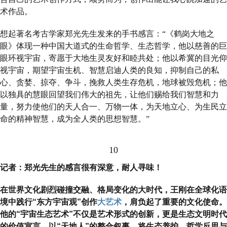
术作品。
想起著名考古学家郑光先生发来的手书感言：“《鹤岗大地之
眼》体现一种中国大道式的生命哲学、生态哲学，他以慈善的巨
眼环视宇宙，寄愿于大地生灵友好和睦共处；他以希冀的目光仰
视宇宙，期望宇宙生机、智慧启迪人类的良知，抑制自己的私
心、贪婪、掠夺、争斗，挽救人类生存危机，地球被毁危机；他
以独具的慧眼回望我们伟大的祖先，让他们赐给我们智慧和力
量，努力使他们的天人合一、万物一体，为天地立心、为生民立
命的精神智慧，成为全人类的思想智慧。”
10
记者：郑光先生的感言很有深意，耐人寻味！
在世界文化剧烈碰撞交融、格局变化的大时代，王刚在全球化语
境中践行“东方宇宙观”创作
大艺术
，肩负起了重要的文化使命。
他的“宇宙生态艺术”不仅是艺术形式的创新，更是生态文明时代
的价值宣言。以“天地人”的整合叙事，将生态养护、哲学反思与