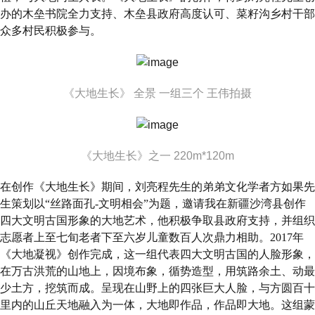
办的木垒书院全力支持、木垒县政府高度认可、菜籽沟乡村干部
众多村民积极参与。
《大地生长》 全景 一组三个 王伟拍摄
《大地生长》之一 220m*120m
在创作《大地生长》期间，刘亮程先生的弟弟文化学者方如果先
生策划以“丝路面孔-文明相会”为题，邀请我在新疆沙湾县创作
四大文明古国形象的大地艺术，他积极争取县政府支持，并组织
志愿者上至七旬老者下至六岁儿童数百人次鼎力相助。2017年
《大地凝视》创作完成，这一组代表四大文明古国的人脸形象，
在万古洪荒的山地上，因境布象，循势造型，用筑路余土、动最
少土方，挖筑而成。呈现在山野上的四张巨大人脸，与方圆百十
里内的山丘天地融入为一体，大地即作品，作品即大地。这组蒙