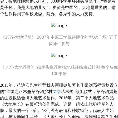
异，按地球经纬格式排列。3000多学生环绕头像高呼：“我是炎
黄子孙，我是大地的儿女”。炎黄是中国的，大地是世界的。这
个创作得到了学校党委、院办、各系部的大力支持。
《老万-大地浮雕》 2007年中原工学院待硬化的“弘德广场” 五千
多师生参与
《老万-大地浮雕》 96座头像浮雕按地球经纬格式排列 每个头像
100平米
2015年，范迪安先生推荐我去新疆参加著名作家刘亮程策划设立
的“丝绸之路木垒菜籽沟乡村
文学
艺术奖”颁奖仪式，菜籽沟撂荒
的山坡很适合搞大地艺术创作。2016年，第二个大地艺术作品
《大地生长》在菜籽沟创作完成。这是一组依山就势挖塑的人
脸，最大的一个60亩。它们没有表情和种族特征，代表人类始
祖，与大地同生共长。《大地生长》的创作，得到刘亮程先生创