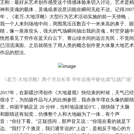
王刚：最好从艺术创作感受这个情感体验来切入讨论。艺术是精
神和灵魂的载体，灵魂或者说意识能在瞬间无处不达。记得2007
年，《老万-大地浮雕》大型行为艺术活动实施的前一天傍晚，
我一个人来到场地中间，周围黑压压数百个一米来高的鼻子、眼
睛，像一座座坟头，强大的气场瞬间抽出我的灵魂，时空穿越中
恍然看见了劳作在蓝天白云下、青山绿水间的远古先民，不觉间
已泪流满面。之后就萌生了用人类的概念创作更大体量大地艺术
作品的想法。
《老万-大地浮雕》两个月后长草 半年后推平硬化成“弘德广场”
2017年，在新疆沙湾创作《大地凝视》快结束的时候，天气已经
很冷了，为拍摄作品与人的比例参照，我赤身半埋在头像的眼睛
里，仰面平躺足足 20 分钟，当时地温接近0°C，很快除了大脑
和眼睛还有知觉，仿佛整个人和大地融为了一体，有个声
音：“你往下看。”正疑惑间，那声音又说：“你现在看的就是下
边。”我打了个激灵，我们通常说的“上边”，是相反于地心的方