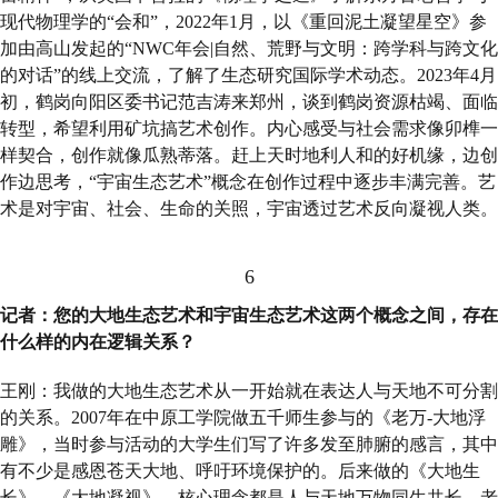
现代物理学的“会和”，2022年1月，以《重回泥土凝望星空》参
加由高山发起的“NWC年会|自然、荒野与文明：跨学科与跨文化
的对话”的线上交流，了解了生态研究国际学术动态。2023年4月
初，鹤岗向阳区委书记范吉涛来郑州，谈到鹤岗资源枯竭、面临
转型，希望利用矿坑搞艺术创作。内心感受与社会需求像卯榫一
样契合，创作就像瓜熟蒂落。赶上天时地利人和的好机缘，边创
作边思考，“宇宙生态艺术”概念在创作过程中逐步丰满完善。艺
术是对宇宙、社会、生命的关照，宇宙透过艺术反向凝视人类。
6
记者：您的大地生态艺术和宇宙生态艺术这两个概念之间，存在
什么样的内在逻辑关系？
王刚：我做的大地生态艺术从一开始就在表达人与天地不可分割
的关系。2007年在中原工学院做五千师生参与的《老万-大地浮
雕》，当时参与活动的大学生们写了许多发至肺腑的感言，其中
有不少是感恩苍天大地、呼吁环境保护的。后来做的《大地生
长》、《大地凝视》，核心理念都是人与天地万物同生共长。老