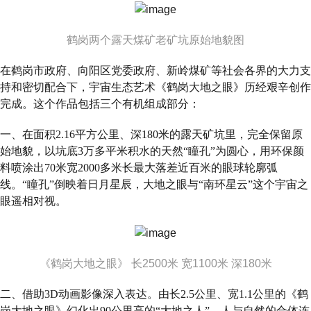
鹤岗两个露天煤矿老矿坑原始地貌图
在鹤岗市政府、向阳区党委政府、新岭煤矿等社会各界的大力支
持和密切配合下，宇宙生态艺术《鹤岗大地之眼》历经艰辛创作
完成。这个作品包括三个有机组成部分：
一、在面积2.16平方公里、深180米的露天矿坑里，完全保留原
始地貌，以坑底3万多平米积水的天然“瞳孔”为圆心，用环保颜
料喷涂出70米宽2000多米长最大落差近百米的眼球轮廓弧
线。“瞳孔”倒映着日月星辰，大地之眼与“南环星云”这个宇宙之
眼遥相对视。
《鹤岗大地之眼》 长2500米 宽1100米 深180米
二、借助3D动画影像深入表达。由长2.5公里、宽1.1公里的《鹤
岗大地之眼》幻化出90公里高的“大地之人”，人与自然的合体连