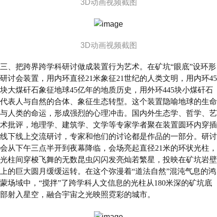
3D动画视频截图
3D动画视频截图
三、把跨界跨学科研讨做成装置行为艺术。在矿坑“眼底”设环形
研讨会装置，用内环直径21米象征21世纪的人类文明，用内环45
块大煤矸石象征地球45亿年的地质历史，用外环445块小煤矸石
代表人与自然的合体、象征生态转型。这个装置隐喻地球的生命
与人类的命运，形成强烈的心理冲击。国内外生态学、哲学、艺
术批评，地理学、建筑学、文学等专家学者聚在装置圆环内穿插
线下线上交流研讨，专家和他们的讨论都是作品的一部分。研讨
会从下午三点半开到夜幕降临，会场亮起直径21米的环状光柱，
光柱间穿梭飞舞的无数昆虫闪闪发亮灿若繁星，投映在矿坑岩壁
上的巨大圆月缓缓运转。在这个弥漫着“道法自然”混沌气息的鸿
蒙场域中，“搅拌”了跨学科人文信息的光柱从180米深的矿坑底
部射入星空，融合宇宙之光映照霓彩的城市。