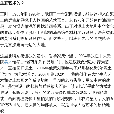
生态艺术的？
王刚：1985年到1996年，我画了十年彩陶汉罐，想从这些来自泥
土的远古精灵探求人物画的艺术语言。从1975年开始创作油画时
起，就习惯先做泥塑再找绘画关系。出于对泥土大地和中华文化
的眷恋，创作了脱胎于泥塑的油画综合材料老万系列，语言类似
的黄河系列等多系列作品。但这些不足以表达内心的强烈感受，
于是直接走向无边的大地。
这里要特别感谢我的发小、哲学家柴中建， 2004年我在中央美
院
美术
馆举办“老万系列作品展”时，他建议我做“泥人”行为艺
术，直接回归泥土。2006年他策划和参与了郑州德化街的“泥土
记忆”行为艺术活动。2007年到2020年，我的创作在大地生态艺
术和架上绘画之间反复切换，早期的老万头像，用柴中建的话
说，是“把泥土的颗粒与质感放大百倍，读者以近乎吻的方式走
进泥土倾听诉说”，后期的老万头像以地球为观念，没有轮廓
线，画面机理更像卫星拍摄的谷歌地貌图，山林沟壑间，人的五
官依稀可见。把头像的局部放大，就是可做大地艺术的原始地
貌。