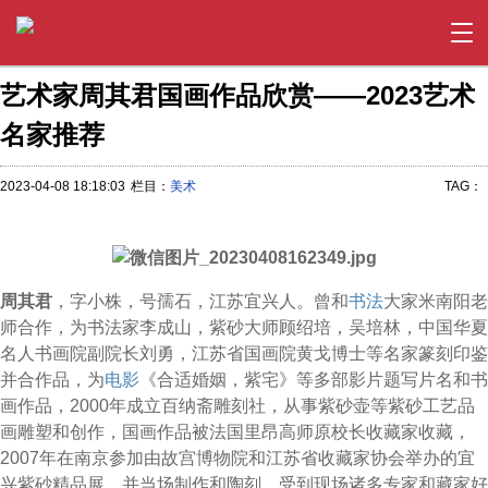
艺术家周其君国画作品欣赏——2023艺术
名家推荐
2023-04-08 18:18:03
栏目：
美术
TAG：
周其君
，字小株，号孺石，江苏宜兴人。曾和
书法
大家米南阳老
师合作，为书法家李成山，紫砂大师顾绍培，吴培林，中国华夏
名人书画院副院长刘勇，江苏省国画院黄戈博士等名家篆刻印鉴
并合作品，为
电影
《合适婚姻，紫宅》等多部影片题写片名和书
画作品，2000年成立百纳斋雕刻社，从事紫砂壶等紫砂工艺品
画雕塑和创作，国画作品被法国里昂高师原校长收藏家收藏，
2007年在南京参加由故宫博物院和江苏省收藏家协会举办的宜
兴紫砂精品展，并当场制作和陶刻，受到现场诸多专家和藏家好